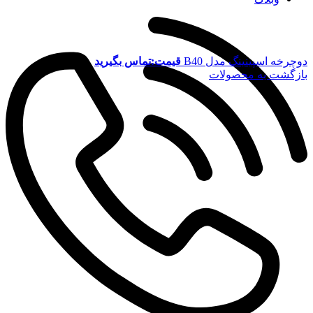
دوچرخه اسپینینگ مدل B40
قیمت:تماس بگیرید
بازگشت به محصولات