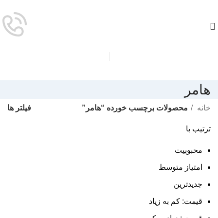
هامر
فیلتر ها
خانه
محصولات برچسب خورده “هامر”
ترتیب با
محبوبیت
امتیاز متوسط
جدیدترین
قیمت: کم به زیاد