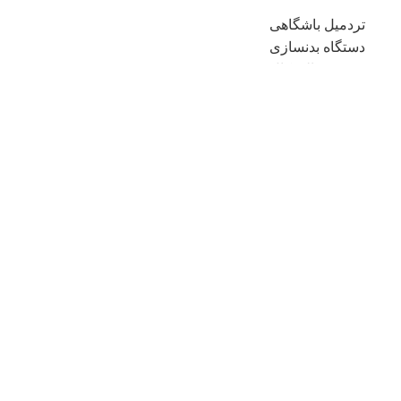
تردمیل باشگاهی
دستگاه بدنسازی
دوچرخه الپتیکال
دوچرخه ثابت
دسته بندی محصولات
نشانی:تهران-مرزداران
تلفن:
۰۹۳۰۰۱۴۴۸۰۶
ایمیل:info@classicfitnes1.com
با ما همراه باشید
کلیه حقوق سایت متعلق به آرین اسپرت می باشد.
powered by:
webloo