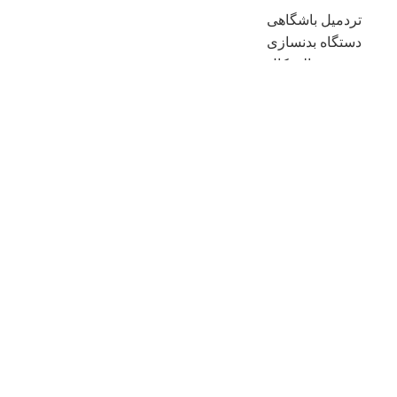
تردمیل باشگاهی
دستگاه بدنسازی
دوچرخه الپتیکال
دوچرخه ثابت
دسته بندی محصولات
نشانی:تهران-مرزداران
تلفن:
۰۹۳۰۰۱۴۴۸۰۶
ایمیل:info@classicfitnes1.com
با ما همراه باشید
کلیه حقوق سایت متعلق به آرین اسپرت می باشد.
powered by:
webloo