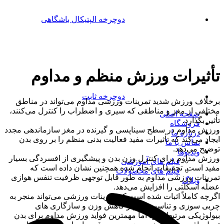
دوچرخه الپتیکال باشگاهی
تأثیرات ورزش منظم و مداوم
دوچرخه ثابت
برخلاف ورزش شدید تمرینات ورزشی مداوم می‌تواند در مناطق
مختلفی از مغز و مناطقی که سیری و اضطراب را کنترل می‌کنند،
صفحه اصلی
تأثیر بگذارد.
فروشگاه
ورزش مداوم در سطح سیناپسی و گیرنده در مغز سازماندهی مجدد
درباره ما
ایجاد می‌کند که تأثیرات مفید فعالیت بدنی منظم را بر روی بدن
تماس با ما
توضیح می‌دهد.
ویدیوها
ورزش مداوم برای کنترل وزن بدن و پیشگیری از افسردگی بسیار
فیلم های آموزشی
مفید است. تحقیقات انجام شده همچنین نشان داده است که
فیلم های محصولات
تمرینات ورزشی مداوم به طور قابل توجهی ظرفیت تنفس هوازی
وبلاگ
عضله اسکلتی را افزایش می‌دهد.
اگرچه کاملاً اثبات شده است که تمرینات ورزشی می‌تواند منجر به
چربی سوزی و تناسب اندام و کاهش وزن و سازگاری های
بیولوژیکی مرتبط شود اما مهمترین فواید ورزش مداوم برای بدن